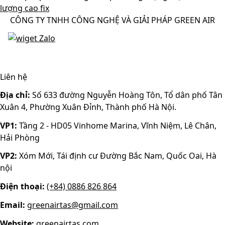
CÔNG TY TNHH CÔNG NGHỆ VÀ GIẢI PHÁP GREEN AIR
Liên hệ
Địa chỉ:
Số 633 đường Nguyễn Hoàng Tôn, Tổ dân phố Tân
Xuân 4, Phường Xuân Đỉnh, Thành phố Hà Nội.
VP1:
Tầng 2 - HD05 Vinhome Marina, Vĩnh Niệm, Lê Chân,
Hải Phòng
VP2:
Xóm Mới, Tái định cư Đường Bắc Nam, Quốc Oai, Hà
nội
Điện thoại:
(+84) 0886 826 864
Email:
greenairtas@gmail.com
Website:
greenairtas.com