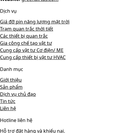
Dịch vụ
Giá đỡ pin năng lượng mặt trời
Trạm quan trắc thời tiết
Các thiết bị quan trắc
Gia công chế tạo vật tư
Cung cấp vật tư Cơ điện/ ME
Cung cấp thiết bị vật tư HVAC
Danh mục
Giới thiệu
Sản phẩm
Dịch vụ chủ đạo
Tin tức
Liên hệ
Hotline liên hệ
Hỗ trợ đặt hàng và khiếu nại.