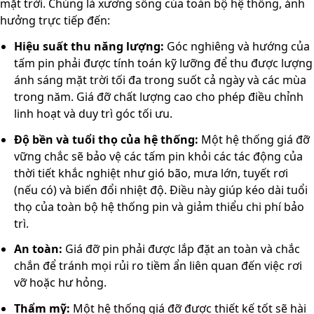
mặt trời. Chúng là xương sống của toàn bộ hệ thống, ảnh
hưởng trực tiếp đến:
Hiệu suất thu năng lượng:
Góc nghiêng và hướng của
tấm pin phải được tính toán kỹ lưỡng để thu được lượng
ánh sáng mặt trời tối đa trong suốt cả ngày và các mùa
trong năm. Giá đỡ chất lượng cao cho phép điều chỉnh
linh hoạt và duy trì góc tối ưu.
Độ bền và tuổi thọ của hệ thống:
Một hệ thống giá đỡ
vững chắc sẽ bảo vệ các tấm pin khỏi các tác động của
thời tiết khắc nghiệt như gió bão, mưa lớn, tuyết rơi
(nếu có) và biến đổi nhiệt độ. Điều này giúp kéo dài tuổi
thọ của toàn bộ hệ thống pin và giảm thiểu chi phí bảo
trì.
An toàn:
Giá đỡ pin phải được lắp đặt an toàn và chắc
chắn để tránh mọi rủi ro tiềm ẩn liên quan đến việc rơi
vỡ hoặc hư hỏng.
Thẩm mỹ:
Một hệ thống giá đỡ được thiết kế tốt sẽ hài