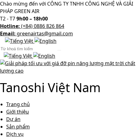
Chào mừng đến với CÔNG TY TNHH CÔNG NGHỆ VÀ GIẢI
PHÁP GREEN AIR
T2 - T7
9h00 – 18h00
Hotline:
(+84) 0886 826 864
Email:
greenairtas@gmail.com
Tanoshi Việt Nam
Trang chủ
Giới thiệu
Dự án
Sản phẩm
Dịch vụ