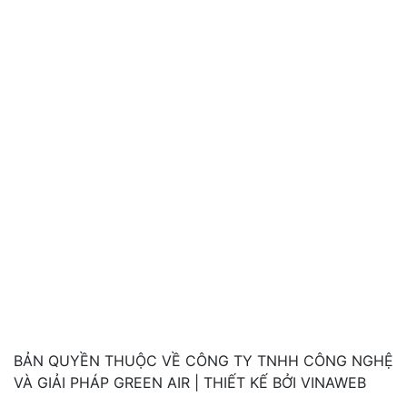
BẢN QUYỀN THUỘC VỀ CÔNG TY TNHH CÔNG NGHỆ
VÀ GIẢI PHÁP GREEN AIR | THIẾT KẾ BỞI VINAWEB