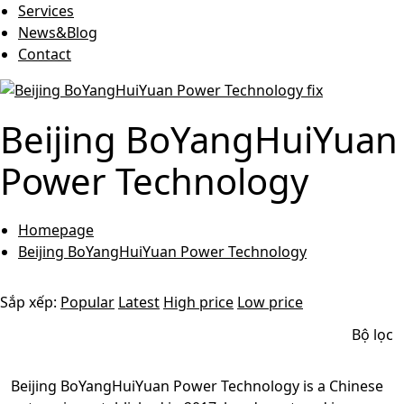
Services
News&Blog
Contact
Beijing BoYangHuiYuan
Power Technology
Homepage
Beijing BoYangHuiYuan Power Technology
Sắp xếp:
Popular
Latest
High price
Low price
Bộ lọc
Beijing BoYangHuiYuan Power Technology is a Chinese