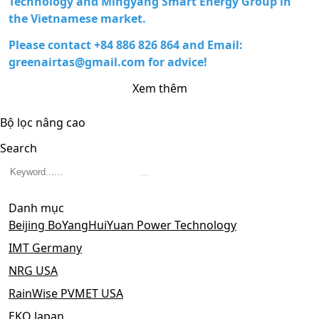
Technology and Mingyang Smart Energy Group in
the Vietnamese market.
Please contact +84 886 826 864 and Email:
greenairtas@gmail.com for advice!
Xem thêm
Bộ lọc nâng cao
Search
Danh mục
Beijing BoYangHuiYuan Power Technology
IMT Germany
NRG USA
RainWise PVMET USA
EKO Japan